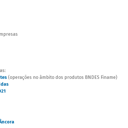
Empresas
as:
tes
(operações no âmbito dos produtos BNDES Finame)
idas
021
Âncora