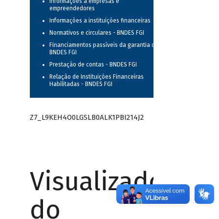
Informações a empresas e
empreendedores
Informações a instituições financeiras
Normativos e circulares - BNDES FGI
Financiamentos passíveis da garantia do
BNDES FGI
Prestação de contas - BNDES FGI
Relação de Instituições Financeiras
Habilitadas - BNDES FGI
Z7_L9KEH4O0LGSLB0ALK1PBI214J2
Visualizador
do