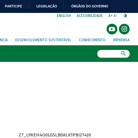
PARTICIPE
LEGISLAÇÃO
ÓRGÃOS DO GOVERNO
⁣
ENGLISH
ACESSIBILIDADE
A+
A-
NCIA
DESENVOLVIMENTO SUSTENTÁVEL
CONHECIMENTO
IMPRENSA
Busca
Z7_L9KEH4O0LGSLB0ALK1PBI214J0