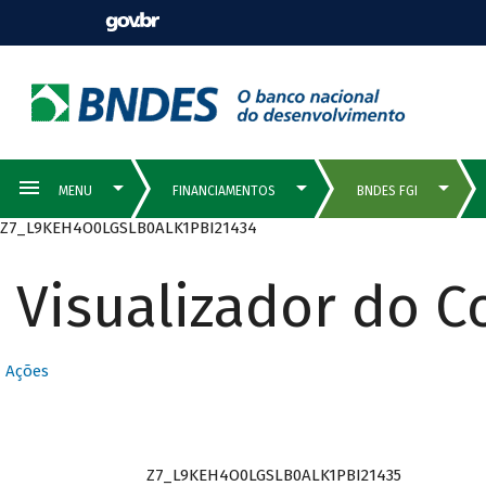
Z7_L9KEH4O0LGSLB0ALK1PBI21434
Visualizador do 
Ações
Z7_L9KEH4O0LGSLB0ALK1PBI21435