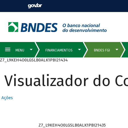
Z7_L9KEH4O0LGSLB0ALK1PBI21434
Visualizador do 
Ações
Z7_L9KEH4O0LGSLB0ALK1PBI21435