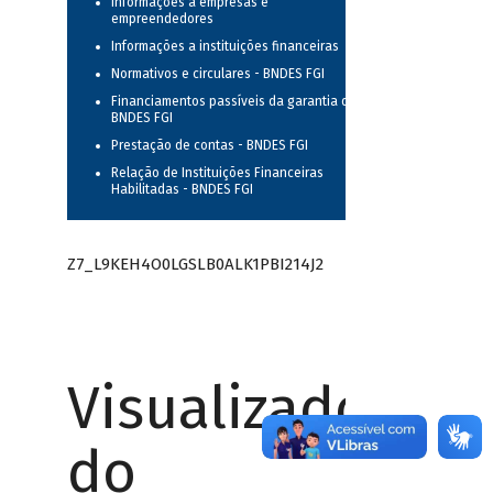
Informações a empresas e
empreendedores
Informações a instituições financeiras
Normativos e circulares - BNDES FGI
Financiamentos passíveis da garantia do
BNDES FGI
Prestação de contas - BNDES FGI
Relação de Instituições Financeiras
Habilitadas - BNDES FGI
Z7_L9KEH4O0LGSLB0ALK1PBI214J2
Visualizador
do