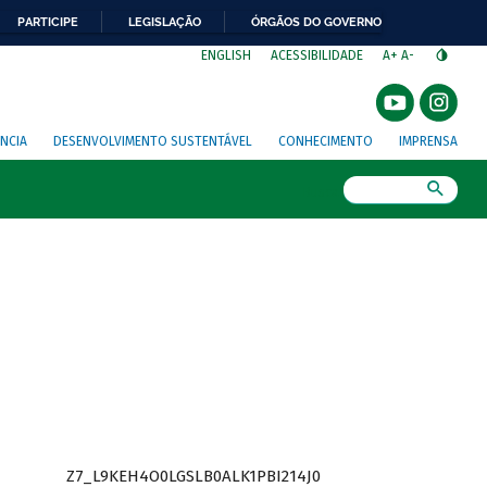
PARTICIPE
LEGISLAÇÃO
ÓRGÃOS DO GOVERNO
⁣
ENGLISH
ACESSIBILIDADE
A+
A-
NCIA
DESENVOLVIMENTO SUSTENTÁVEL
CONHECIMENTO
IMPRENSA
Busca
Z7_L9KEH4O0LGSLB0ALK1PBI214J0