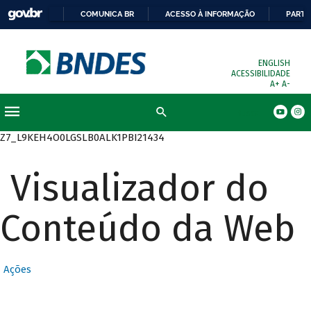
COMUNICA BR
ACESSO À INFORMAÇÃO
PARTI
ENGLISH
ACESSIBILIDADE
A+
A-
Busca
Z7_L9KEH4O0LGSLB0ALK1PBI21434
Visualizador do
Conteúdo da Web
Ações