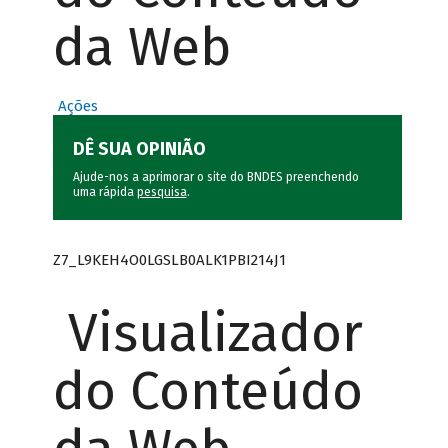
da Web
Ações
DÊ SUA OPINIÃO
Ajude-nos a aprimorar o site do BNDES preenchendo
uma rápida
pesquisa
.
Z7_L9KEH4O0LGSLB0ALK1PBI214J1
Visualizador
do Conteúdo