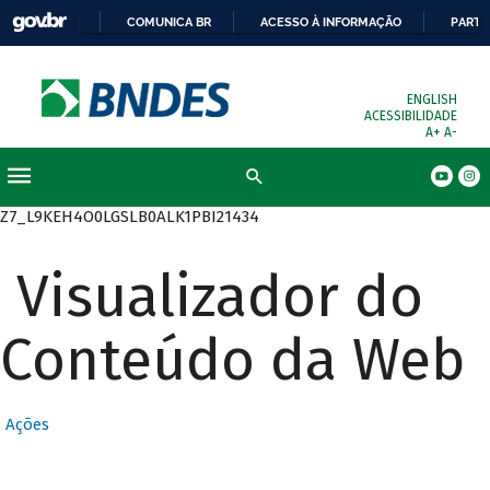
COMUNICA BR
ACESSO À INFORMAÇÃO
PARTI
ENGLISH
ACESSIBILIDADE
A+
A-
Busca
Z7_L9KEH4O0LGSLB0ALK1PBI21434
Visualizador do
Conteúdo da Web
Ações