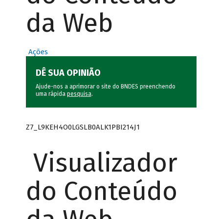
da Web
Ações
DÊ SUA OPINIÃO
Ajude-nos a aprimorar o site do BNDES preenchendo
uma rápida
pesquisa
.
Z7_L9KEH4O0LGSLB0ALK1PBI214J1
Visualizador
do Conteúdo