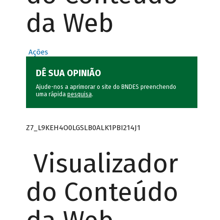
da Web
Ações
DÊ SUA OPINIÃO
Ajude-nos a aprimorar o site do BNDES preenchendo
uma rápida
pesquisa
.
Z7_L9KEH4O0LGSLB0ALK1PBI214J1
Visualizador
do Conteúdo