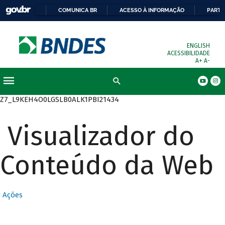
COMUNICA BR
ACESSO À INFORMAÇÃO
PARTI
ENGLISH
ACESSIBILIDADE
A+
A-
Busca
Z7_L9KEH4O0LGSLB0ALK1PBI21434
Visualizador do
Conteúdo da Web
Ações