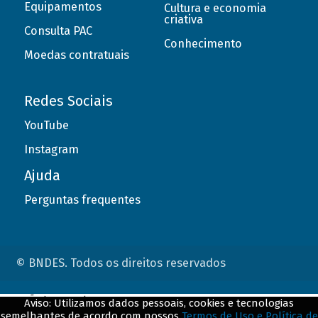
Equipamentos
Cultura e economia
criativa
Consulta PAC
Conhecimento
Moedas contratuais
Redes Sociais
YouTube
Instagram
Ajuda
Perguntas frequentes
© BNDES. Todos os direitos reservados
ConteÃºdo complementar
Aviso: Utilizamos dados pessoais, cookies e tecnologias
semelhantes de acordo com nossos
Termos de Uso e Política de