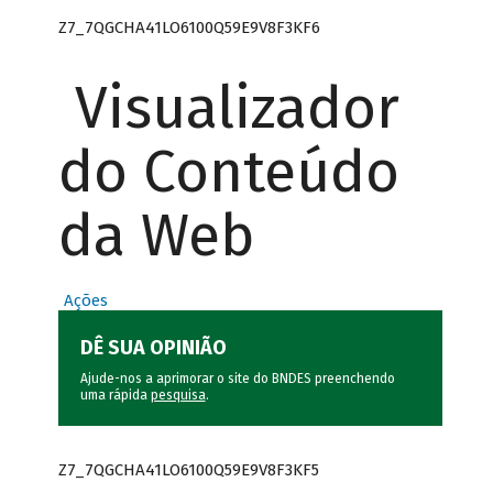
Z7_7QGCHA41LO6100Q59E9V8F3KF6
Visualizador
do Conteúdo
da Web
Ações
DÊ SUA OPINIÃO
Ajude-nos a aprimorar o site do BNDES preenchendo
uma rápida
pesquisa
.
Z7_7QGCHA41LO6100Q59E9V8F3KF5