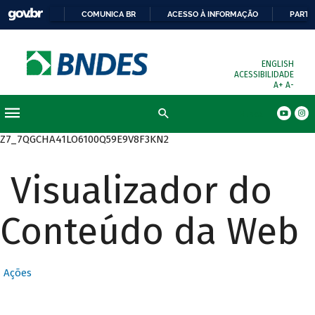
COMUNICA BR
ACESSO À INFORMAÇÃO
PARTI
ENGLISH
ACESSIBILIDADE
A+
A-
Busca
Z7_7QGCHA41LO6100Q59E9V8F3KN2
Visualizador do
Conteúdo da Web
Ações