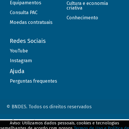
Equipamentos
Cultura e economia
criativa
Consulta PAC
Conhecimento
Moedas contratuais
Redes Sociais
YouTube
Instagram
Ajuda
Perguntas frequentes
© BNDES. Todos os direitos reservados
ConteÃºdo complementar
Aviso: Utilizamos dados pessoais, cookies e tecnologias
semelhantes de acordo com nossos
Termos de Uso e Política de