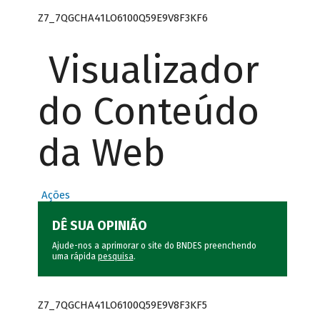
Z7_7QGCHA41LO6100Q59E9V8F3KF6
Visualizador
do Conteúdo
da Web
Ações
DÊ SUA OPINIÃO
Ajude-nos a aprimorar o site do BNDES preenchendo
uma rápida
pesquisa
.
Z7_7QGCHA41LO6100Q59E9V8F3KF5