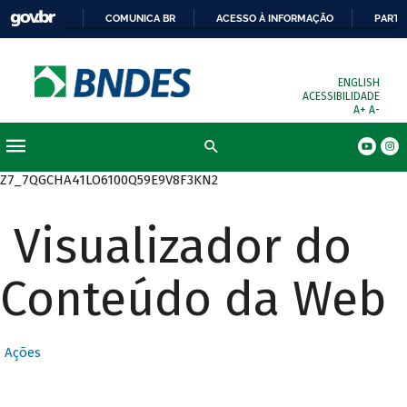
COMUNICA BR
ACESSO À INFORMAÇÃO
PARTI
ENGLISH
ACESSIBILIDADE
A+
A-
Busca
Z7_7QGCHA41LO6100Q59E9V8F3KN2
Visualizador do
Conteúdo da Web
Ações