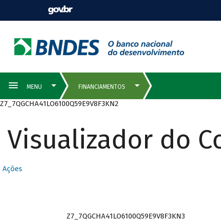
Z7_7QGCHA41LO6100Q59E9V8F3KN2
Visualizador do 
Ações
Z7_7QGCHA41LO6100Q59E9V8F3KN3