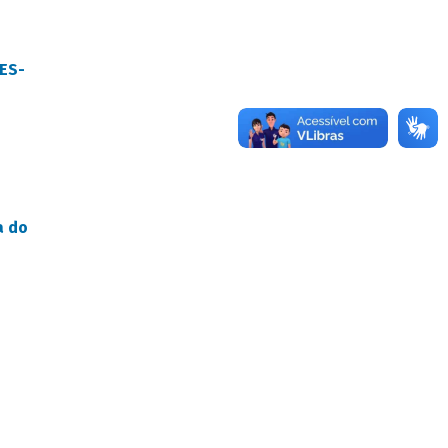
DES-
a do