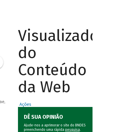
Visualizador
do
Conteúdo
da Web
ae,
Ações
DÊ SUA OPINIÃO
Ajude-nos a aprimorar o site do BNDES
preenchendo uma rápida
pesquisa
.