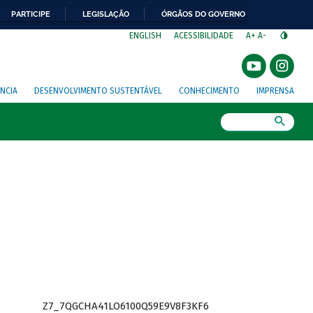
PARTICIPE
LEGISLAÇÃO
ÓRGÃOS DO GOVERNO
⁣
ENGLISH
ACESSIBILIDADE
A+
A-
NCIA
DESENVOLVIMENTO SUSTENTÁVEL
CONHECIMENTO
IMPRENSA
Busca
Z7_7QGCHA41LO6100Q59E9V8F3KF6