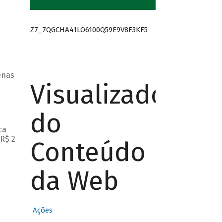
Z7_7QGCHA41LO6100Q59E9V8F3KF5
enas
Visualizador
do
ca
R$ 2
Conteúdo
da Web
Ações