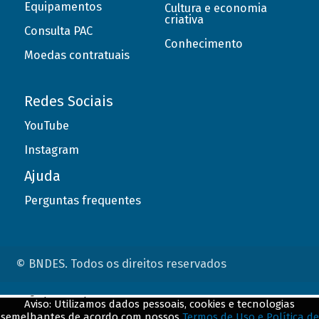
Equipamentos
Cultura e economia
criativa
Consulta PAC
Conhecimento
Moedas contratuais
Redes Sociais
YouTube
Instagram
Ajuda
Perguntas frequentes
© BNDES. Todos os direitos reservados
ConteÃºdo complementar
Aviso: Utilizamos dados pessoais, cookies e tecnologias
semelhantes de acordo com nossos
Termos de Uso e Política de