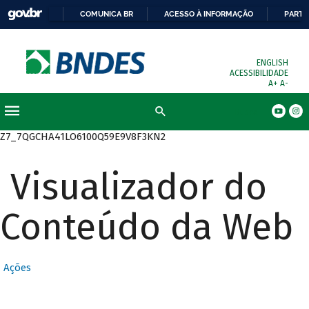
COMUNICA BR
ACESSO À INFORMAÇÃO
PARTI
ENGLISH
ACESSIBILIDADE
A+
A-
Busca
Z7_7QGCHA41LO6100Q59E9V8F3KN2
Visualizador do
Conteúdo da Web
Ações