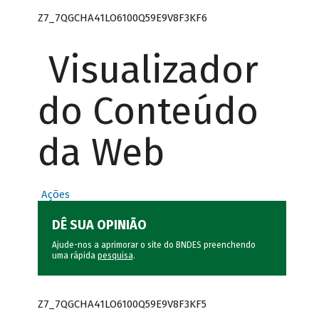
Z7_7QGCHA41LO6100Q59E9V8F3KF6
Visualizador
do Conteúdo
da Web
Ações
DÊ SUA OPINIÃO
Ajude-nos a aprimorar o site do BNDES preenchendo
uma rápida
pesquisa
.
Z7_7QGCHA41LO6100Q59E9V8F3KF5