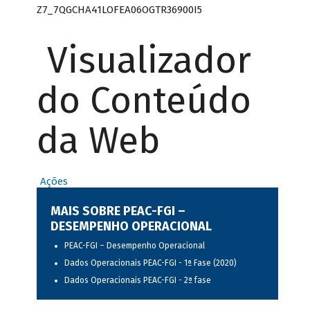
Z7_7QGCHA41LOFEA06OGTR36900I5
Visualizador
do Conteúdo
da Web
Ações
MAIS SOBRE PEAC-FGI –
DESEMPENHO OPERACIONAL
PEAC-FGI – Desempenho Operacional
Dados Operacionais PEAC-FGI - 1ª Fase (2020)
Dados Operacionais PEAC-FGI - 2ª fase