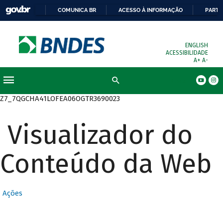
COMUNICA BR
ACESSO À INFORMAÇÃO
PARTI
ENGLISH
ACESSIBILIDADE
A+
A-
Busca
Z7_7QGCHA41LOFEA06OGTR3690023
Visualizador do
Conteúdo da Web
Ações