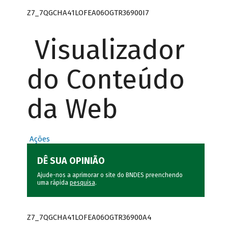
Z7_7QGCHA41LOFEA06OGTR36900I7
Visualizador
do Conteúdo
da Web
Ações
DÊ SUA OPINIÃO
Ajude-nos a aprimorar o site do BNDES preenchendo
uma rápida
pesquisa
.
Z7_7QGCHA41LOFEA06OGTR36900A4