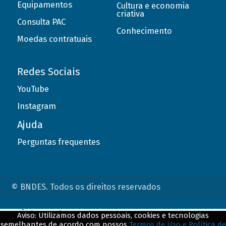
Equipamentos
Cultura e economia
criativa
Consulta PAC
Conhecimento
Moedas contratuais
Redes Sociais
YouTube
Instagram
Ajuda
Perguntas frequentes
© BNDES. Todos os direitos reservados
ConteÃºdo complementar
Aviso: Utilizamos dados pessoais, cookies e tecnologias
semelhantes de acordo com nossos
Termos de Uso e Política de