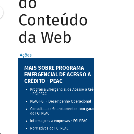
do
Conteúdo
da Web
Ações
MAIS SOBRE PROGRAMA
EMERGENCIAL DE ACESSO A
CRÉDITO - PEAC
Programa Emergencial de Acesso a Crédito
- FGI PEAC
PEAC-FGI – Desempenho Operacional
Consulta aos financiamentos com garantia
do FGI PEAC
Informações a empresas - FGI PEAC
Normativos do FGI PEAC