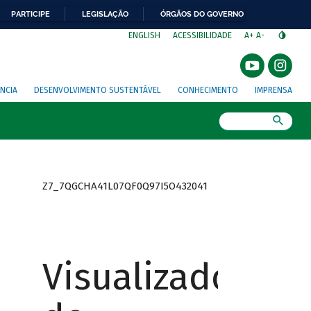
PARTICIPE
LEGISLAÇÃO
ÓRGÃOS DO GOVERNO
⁣
ENGLISH
ACESSIBILIDADE
A+
A-
NCIA
DESENVOLVIMENTO SUSTENTÁVEL
CONHECIMENTO
IMPRENSA
Busca
Z7_7QGCHA41L07QF0Q97I5O432041
Visualizador