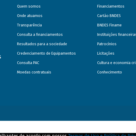
Quem somos
Financiamentos
Onde atuamos
Cartão BNDES
Transparência
BNDES Finame
Consulta a financiamentos
Instituições financeir
Resultados para a sociedade
Patrocínios
Credenciamento de Equipamentos
Licitações
s
Consulta PAC
Cultura e economia cri
Moedas contratuais
Conhecimento
emelhantes de acordo com nossos
Termos de Uso e Política de Pri