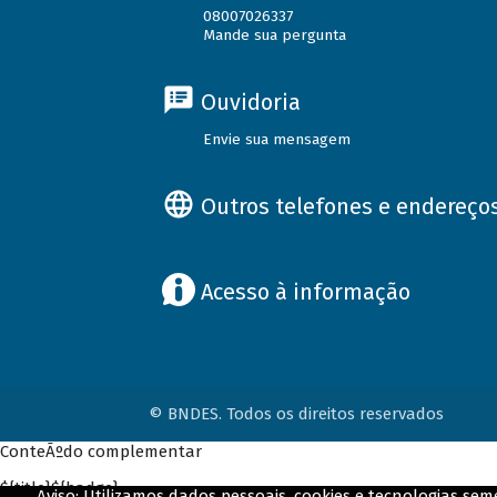
08007026337
Mande sua pergunta
Ouvidoria
Envie sua mensagem
Outros telefones e endereço
Acesso à informação
© BNDES. Todos os direitos reservados
ConteÃºdo complementar
${title}
${badge}
Aviso: Utilizamos dados pessoais, cookies e tecnologias s