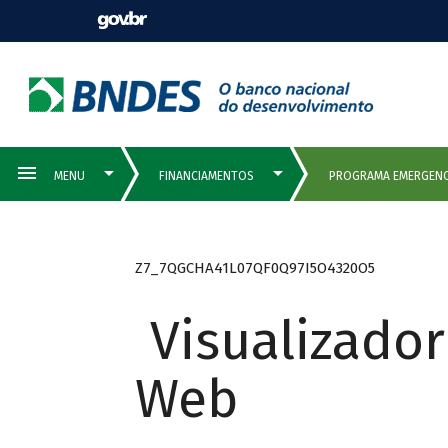
Z7_7QGCHA41L07QF0Q97I5O4320O5
Visualizado
Web