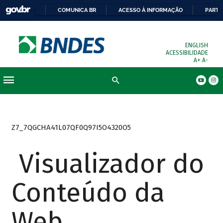
COMUNICA BR
ACESSO À INFORMAÇÃO
PARTI
ENGLISH
ACESSIBILIDADE
A+
A-
Busca
Z7_7QGCHA41L07QF0Q97I5O4320O5
Visualizador do
Conteúdo da
Web