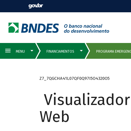
Z7_7QGCHA41L07QF0Q97I5O4320O5
Visualizado
Web