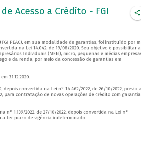
de Acesso a Crédito - FGI
FGI PEAC), em sua modalidade de garantias, foi instituído por m
vertida na Lei 14.042, de 19/08/2020. Seu objetivo é possibilitar a
presários Individuais (MEIs), micro, pequenas e médias empresa
go e da renda, por meio da concessão de garantias em
 em 31.12.2020.
, depois convertida na Lei n° 14.462/2022, de 26/10/2022, previu 
22, para contratação de novas operações de crédito com garantia
a n° 1.139/2022, de 27/10/2022, depois convertida na Lei n°
u a ter prazo de vigência indeterminado.