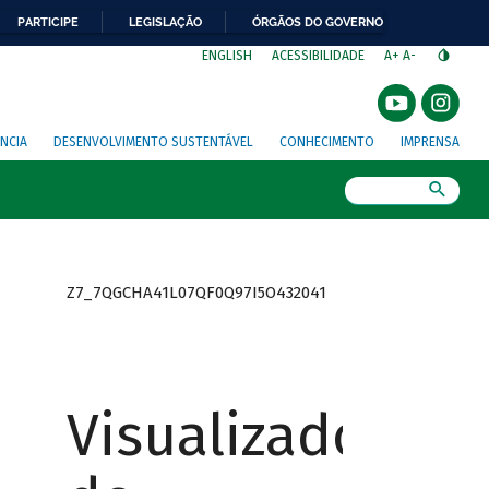
PARTICIPE
LEGISLAÇÃO
ÓRGÃOS DO GOVERNO
⁣
ENGLISH
ACESSIBILIDADE
A+
A-
NCIA
DESENVOLVIMENTO SUSTENTÁVEL
CONHECIMENTO
IMPRENSA
Busca
Z7_7QGCHA41L07QF0Q97I5O432041
Visualizador