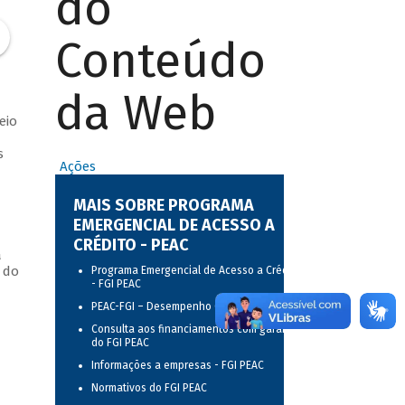
do
Conteúdo
da Web
eio
s
Ações
MAIS SOBRE PROGRAMA
EMERGENCIAL DE ACESSO A
CRÉDITO - PEAC
a
 do
Programa Emergencial de Acesso a Crédito
- FGI PEAC
PEAC-FGI – Desempenho Operacional
Consulta aos financiamentos com garantia
do FGI PEAC
Informações a empresas - FGI PEAC
Normativos do FGI PEAC