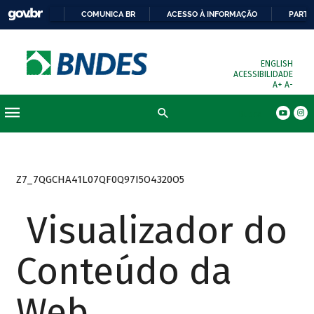
COMUNICA BR
ACESSO À INFORMAÇÃO
PARTI
ENGLISH
ACESSIBILIDADE
A+
A-
Busca
Z7_7QGCHA41L07QF0Q97I5O4320O5
Visualizador do
Conteúdo da
Web