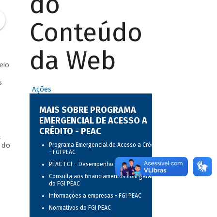
do
Conteúdo
da Web
eio
s
Ações
MAIS SOBRE PROGRAMA
EMERGENCIAL DE ACESSO A
CRÉDITO - PEAC
a
 do
Programa Emergencial de Acesso a Crédito
- FGI PEAC
PEAC-FGI – Desempenho Operacional
Consulta aos financiamentos com garantia
do FGI PEAC
Informações a empresas - FGI PEAC
Normativos do FGI PEAC