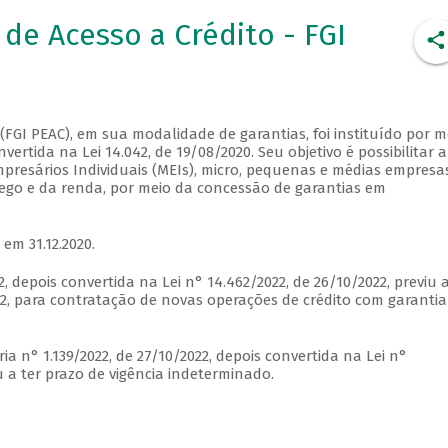
de Acesso a Crédito - FGI
FGI PEAC), em sua modalidade de garantias, foi instituído por m
vertida na Lei 14.042, de 19/08/2020. Seu objetivo é possibilitar a
presários Individuais (MEIs), micro, pequenas e médias empresa
go e da renda, por meio da concessão de garantias em
 em 31.12.2020.
, depois convertida na Lei n° 14.462/2022, de 26/10/2022, previu 
22, para contratação de novas operações de crédito com garantia
a n° 1.139/2022, de 27/10/2022, depois convertida na Lei n°
u a ter prazo de vigência indeterminado.