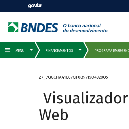
Z7_7QGCHA41L07QF0Q97I5O4320O5
Visualizado
Web