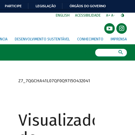
PARTICIPE
LEGISLAÇÃO
ÓRGÃOS DO GOVERNO
⁣
ENGLISH
ACESSIBILIDADE
A+
A-
NCIA
DESENVOLVIMENTO SUSTENTÁVEL
CONHECIMENTO
IMPRENSA
Busca
Z7_7QGCHA41L07QF0Q97I5O432041
Visualizador