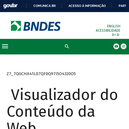
COMUNICA BR
ACESSO À INFORMAÇÃO
PARTI
ENGLISH
ACESSIBILIDADE
A+
A-
Busca
Z7_7QGCHA41L07QF0Q97I5O4320O5
Visualizador do
Conteúdo da
Web