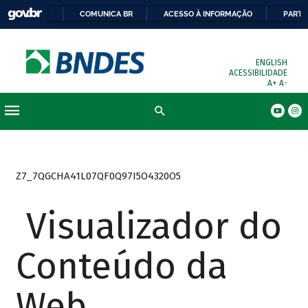
COMUNICA BR
ACESSO À INFORMAÇÃO
PARTI
ENGLISH
ACESSIBILIDADE
A+
A-
Busca
Z7_7QGCHA41L07QF0Q97I5O4320O5
Visualizador do
Conteúdo da
Web