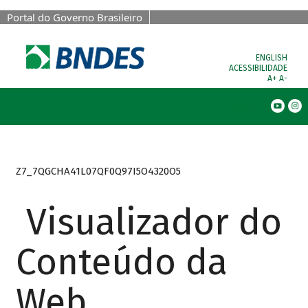
Portal do Governo Brasileiro
ENGLISH
ACESSIBILIDADE
A+
A-
Busca
Z7_7QGCHA41L07QF0Q97I5O4320O5
Visualizador do
Conteúdo da
Web