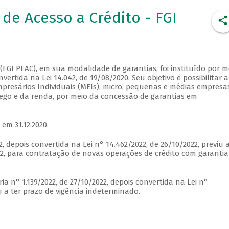
de Acesso a Crédito - FGI
FGI PEAC), em sua modalidade de garantias, foi instituído por m
vertida na Lei 14.042, de 19/08/2020. Seu objetivo é possibilitar a
presários Individuais (MEIs), micro, pequenas e médias empresa
go e da renda, por meio da concessão de garantias em
 em 31.12.2020.
, depois convertida na Lei n° 14.462/2022, de 26/10/2022, previu 
22, para contratação de novas operações de crédito com garantia
a n° 1.139/2022, de 27/10/2022, depois convertida na Lei n°
u a ter prazo de vigência indeterminado.