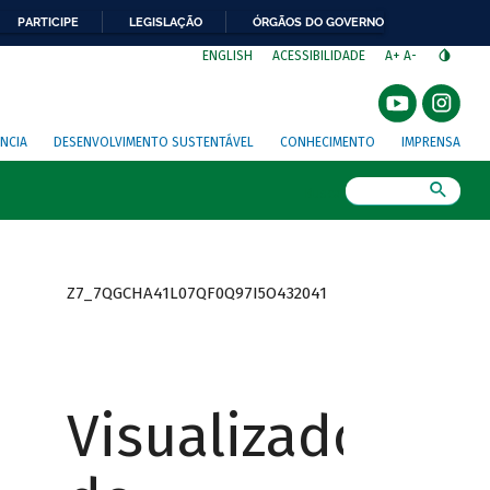
PARTICIPE
LEGISLAÇÃO
ÓRGÃOS DO GOVERNO
⁣
ENGLISH
ACESSIBILIDADE
A+
A-
NCIA
DESENVOLVIMENTO SUSTENTÁVEL
CONHECIMENTO
IMPRENSA
Busca
Z7_7QGCHA41L07QF0Q97I5O432041
Visualizador