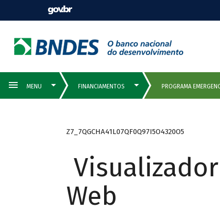
Z7_7QGCHA41L07QF0Q97I5O4320O5
Visualizado
Web