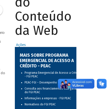
do
Conteúdo
da Web
eio
s
Ações
MAIS SOBRE PROGRAMA
EMERGENCIAL DE ACESSO A
CRÉDITO - PEAC
a
 do
Programa Emergencial de Acesso a Crédito
- FGI PEAC
PEAC-FGI – Desempenho Operacional
Consulta aos financiamentos com garantia
do FGI PEAC
Informações a empresas - FGI PEAC
Normativos do FGI PEAC