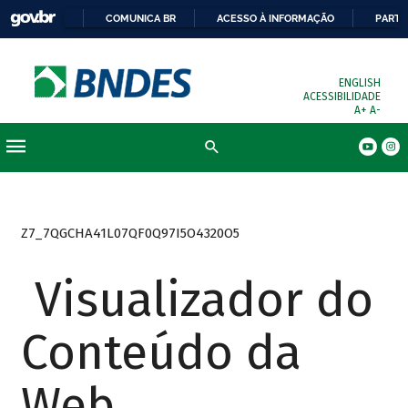
COMUNICA BR
ACESSO À INFORMAÇÃO
PARTI
ENGLISH
ACESSIBILIDADE
A+
A-
Busca
Z7_7QGCHA41L07QF0Q97I5O4320O5
Visualizador do
Conteúdo da
Web