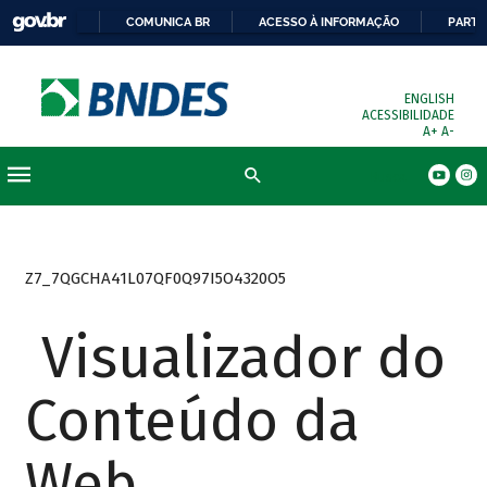
COMUNICA BR
ACESSO À INFORMAÇÃO
PARTI
ENGLISH
ACESSIBILIDADE
A+
A-
Busca
Z7_7QGCHA41L07QF0Q97I5O4320O5
Visualizador do
Conteúdo da
Web