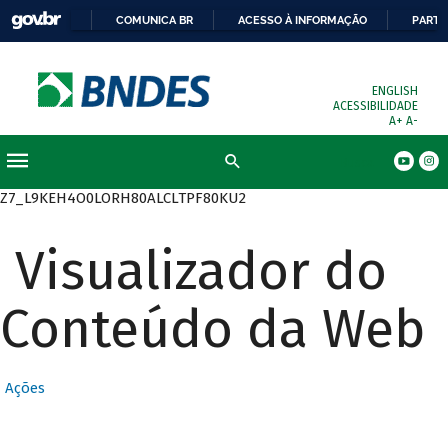
COMUNICA BR
ACESSO À INFORMAÇÃO
PARTI
ENGLISH
ACESSIBILIDADE
A+
A-
Busca
Z7_L9KEH4O0LORH80ALCLTPF80KU2
Visualizador do
Conteúdo da Web
Ações