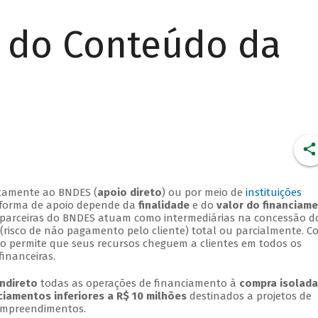
r do Conteúdo da
retamente ao BNDES (
apoio direto
) ou por meio de
instituições
A forma de apoio depende da
finalidade
e do
valor do financiam
ras parceiras do BNDES atuam como intermediárias na concessão d
 (risco de não pagamento pelo cliente) total ou parcialmente. 
to permite que seus recursos cheguem a clientes em todos os
financeiras.
indireto
todas as operações de financiamento à
compra isolada
ciamentos inferiores a R$ 10 milhões
destinados a projetos de
empreendimentos.