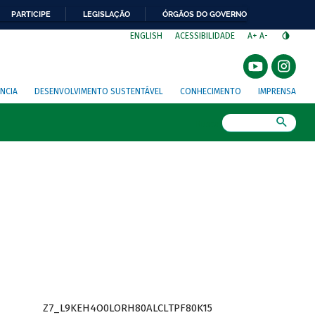
PARTICIPE
LEGISLAÇÃO
ÓRGÃOS DO GOVERNO
⁣
ENGLISH
ACESSIBILIDADE
A+
A-
NCIA
DESENVOLVIMENTO SUSTENTÁVEL
CONHECIMENTO
IMPRENSA
Busca
Z7_L9KEH4O0LORH80ALCLTPF80K15