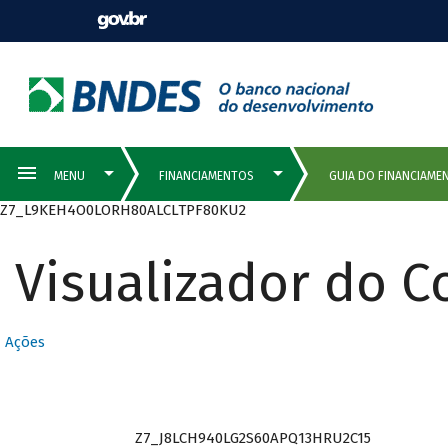
Z7_L9KEH4O0LORH80ALCLTPF80KU2
Visualizador do 
Ações
Z7_J8LCH940LG2S60APQ13HRU2C15