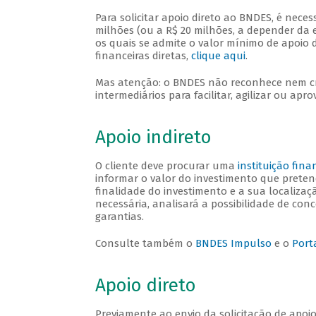
Para solicitar apoio direto ao BNDES, é neces
milhões (ou a R$ 20 milhões, a depender da e
os quais se admite o valor mínimo de apoio 
financeiras diretas,
clique aqui
.
Mas atenção: o BNDES não reconhece nem cre
intermediários para facilitar, agilizar ou apr
Apoio indireto
O cliente deve procurar uma
instituição fin
informar o valor do investimento que pretend
finalidade do investimento e a sua localiza
necessária, analisará a possibilidade de con
garantias.
Consulte também o
BNDES Impulso
e o
Port
Apoio direto
Previamente ao envio da solicitação de apoio