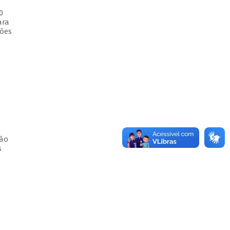
0
ara
ções
ção
s