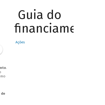
Guia do
financiamento
Ações
ento
.
o
Como
 de