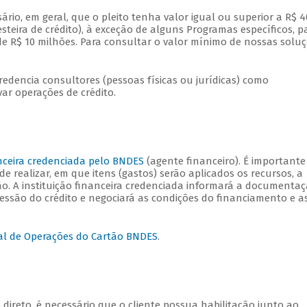
sário, em geral, que o pleito tenha valor igual ou superior a R$ 4
steira de crédito), à exceção de alguns Programas específicos, p
de R$ 10 milhões. Para consultar o valor mínimo de nossas solu
dencia consultores (pessoas físicas ou jurídicas) como
ovar operações de crédito.
anceira credenciada pelo BNDES
(agente financeiro). É importante
e realizar, em que itens (gastos) serão aplicados os recursos, a
ção. A instituição financeira credenciada informará a documenta
cessão do crédito e negociará as condições do financiamento e a
al de Operações do Cartão BNDES
.
 direto, é necessário que o cliente possua habilitação junto ao