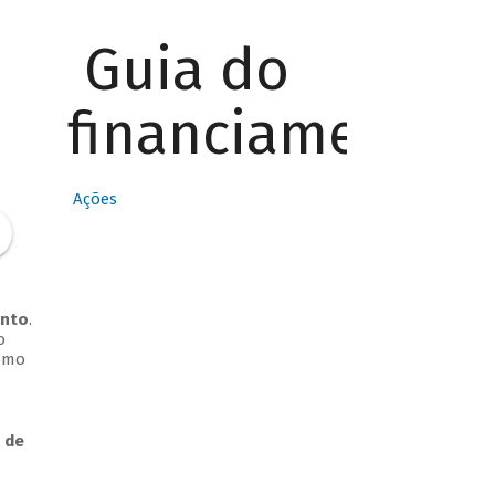
Guia do
financiamento
Ações
ento
.
o
Como
 de