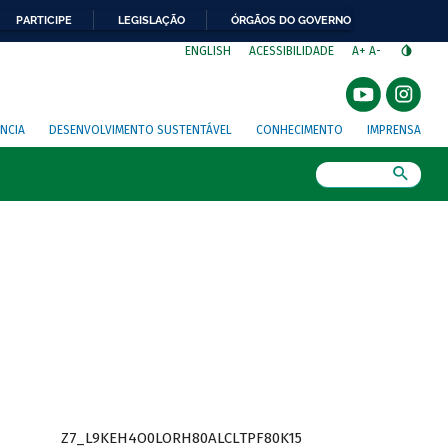
PARTICIPE
LEGISLAÇÃO
ÓRGÃOS DO GOVERNO
⁣
ENGLISH
ACESSIBILIDADE
A+
A-
NCIA
DESENVOLVIMENTO SUSTENTÁVEL
CONHECIMENTO
IMPRENSA
Busca
Z7_L9KEH4O0LORH80ALCLTPF80K15