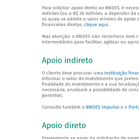
Para solicitar apoio direto ao BNDES, é neces
milhões (ou a R$ 20 milhões, a depender da e
os quais se admite o valor mínimo de apoio 
financeiras diretas,
clique aqui
.
Mas atenção: o BNDES não reconhece nem cre
intermediários para facilitar, agilizar ou apr
Apoio indireto
O cliente deve procurar uma
instituição fin
informar o valor do investimento que pretend
finalidade do investimento e a sua localiza
necessária, analisará a possibilidade de con
garantias.
Consulte também o
BNDES Impulso
e o
Port
Apoio direto
Previamente ao envio da solicitação de apoio