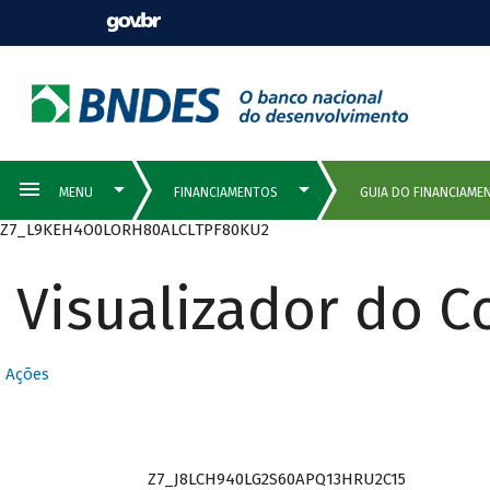
Z7_L9KEH4O0LORH80ALCLTPF80KU2
Visualizador do 
Ações
Z7_J8LCH940LG2S60APQ13HRU2C15