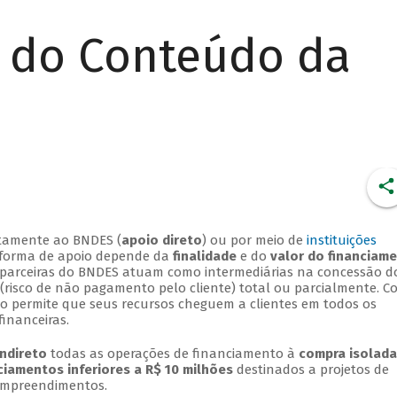
r do Conteúdo da
retamente ao BNDES (
apoio direto
) ou por meio de
instituições
A forma de apoio depende da
finalidade
e do
valor do financiam
ras parceiras do BNDES atuam como intermediárias na concessão d
 (risco de não pagamento pelo cliente) total ou parcialmente. 
to permite que seus recursos cheguem a clientes em todos os
financeiras.
indireto
todas as operações de financiamento à
compra isolada
ciamentos inferiores a R$ 10 milhões
destinados a projetos de
empreendimentos.