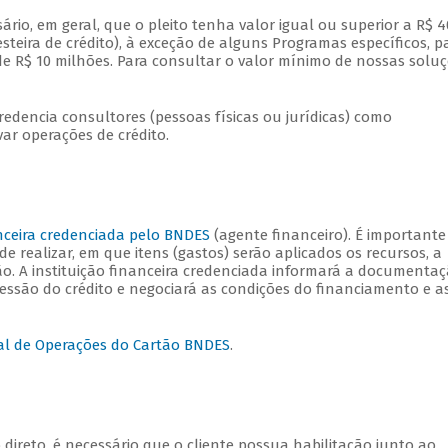
sário, em geral, que o pleito tenha valor igual ou superior a R$ 4
steira de crédito), à exceção de alguns Programas específicos, p
de R$ 10 milhões. Para consultar o valor mínimo de nossas solu
dencia consultores (pessoas físicas ou jurídicas) como
ovar operações de crédito.
anceira credenciada pelo BNDES
(agente financeiro). É importante
e realizar, em que itens (gastos) serão aplicados os recursos, a
ção. A instituição financeira credenciada informará a documenta
cessão do crédito e negociará as condições do financiamento e a
al de Operações do Cartão BNDES
.
 direto, é necessário que o cliente possua habilitação junto ao