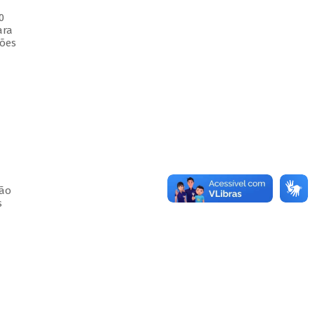
0
ara
ções
ção
s