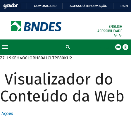
COMUNICA BR
ACESSO À INFORMAÇÃO
PARTI
ENGLISH
ACESSIBILIDADE
A+
A-
Busca
Z7_L9KEH4O0LORH80ALCLTPF80KU2
Visualizador do
Conteúdo da Web
Ações