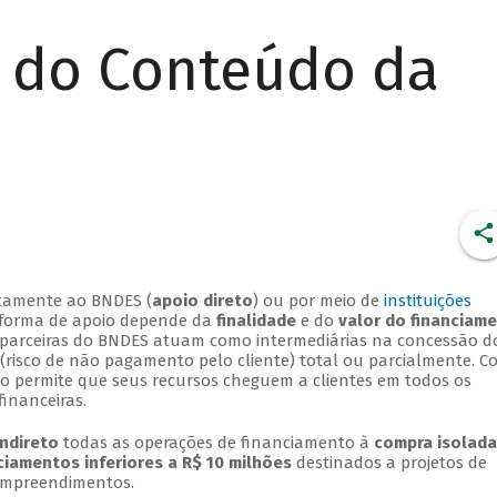
r do Conteúdo da
retamente ao BNDES (
apoio direto
) ou por meio de
instituições
A forma de apoio depende da
finalidade
e do
valor do financiam
ras parceiras do BNDES atuam como intermediárias na concessão d
 (risco de não pagamento pelo cliente) total ou parcialmente. 
to permite que seus recursos cheguem a clientes em todos os
financeiras.
indireto
todas as operações de financiamento à
compra isolada
ciamentos inferiores a R$ 10 milhões
destinados a projetos de
empreendimentos.