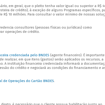
sário, em geral, que o pleito tenha valor igual ou superior a R$ 4
steira de crédito), à exceção de alguns Programas específicos, p
de R$ 10 milhões. Para consultar o valor mínimo de nossas solu
dencia consultores (pessoas físicas ou jurídicas) como
ovar operações de crédito.
anceira credenciada pelo BNDES
(agente financeiro). É importante
e realizar, em que itens (gastos) serão aplicados os recursos, a
ção. A instituição financeira credenciada informará a documenta
cessão do crédito e negociará as condições do financiamento e a
al de Operações do Cartão BNDES
.
 direto, é necessário que o cliente possua habilitação junto ao