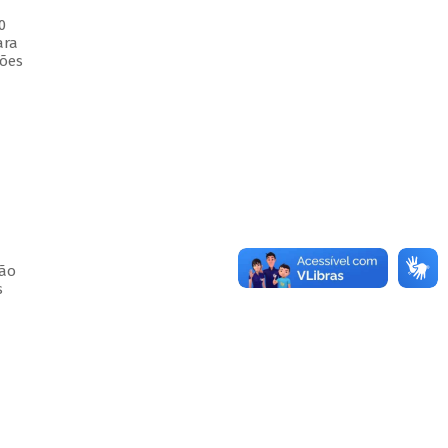
0
ara
ções
ção
s