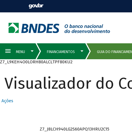
Z7_L9KEH4O0LORH80ALCLTPF80KU2
Visualizador do 
Ações
Z7_J8LCH940LG2S60APQ13HRU2C15