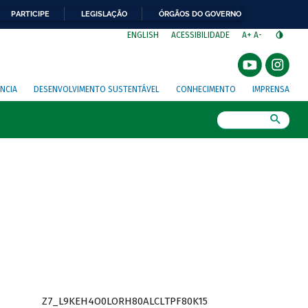
PARTICIPE
LEGISLAÇÃO
ÓRGÃOS DO GOVERNO
⁣
ENGLISH
ACESSIBILIDADE
A+
A-
NCIA
DESENVOLVIMENTO SUSTENTÁVEL
CONHECIMENTO
IMPRENSA
Busca
Z7_L9KEH4O0LORH80ALCLTPF80K15