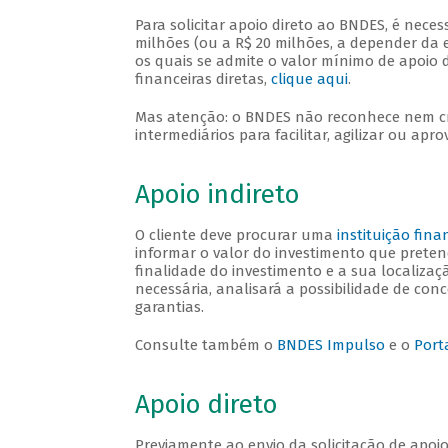
Para solicitar apoio direto ao BNDES, é neces
milhões (ou a R$ 20 milhões, a depender da e
os quais se admite o valor mínimo de apoio 
financeiras diretas,
clique aqui
.
Mas atenção: o BNDES não reconhece nem cre
intermediários para facilitar, agilizar ou apr
Apoio indireto
O cliente deve procurar uma
instituição fin
informar o valor do investimento que pretend
finalidade do investimento e a sua localiza
necessária, analisará a possibilidade de con
garantias.
Consulte também o
BNDES Impulso
e o
Port
Apoio direto
Previamente ao envio da solicitação de apoio