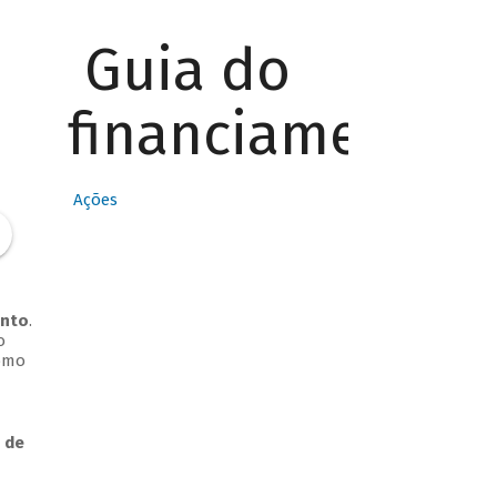
Guia do
financiamento
Ações
ento
.
o
Como
 de