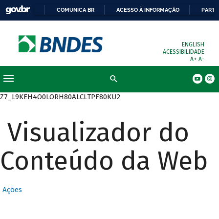
COMUNICA BR
ACESSO À INFORMAÇÃO
PARTI
ENGLISH
ACESSIBILIDADE
A+
A-
Busca
Z7_L9KEH4O0LORH80ALCLTPF80KU2
Visualizador do
Conteúdo da Web
Ações