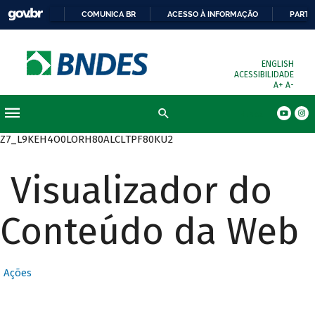
COMUNICA BR
ACESSO À INFORMAÇÃO
PARTI
ENGLISH
ACESSIBILIDADE
A+
A-
Busca
Z7_L9KEH4O0LORH80ALCLTPF80KU2
Visualizador do
Conteúdo da Web
Ações