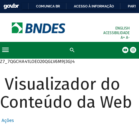
COMUNICA BR
ACESSO À INFORMAÇÃO
PARTI
ENGLISH
ACESSIBILIDADE
A+
A-
Busca
Z7_7QGCHA41LOEO20QGLV6M9J3GJ4
Visualizador do
Conteúdo da Web
Ações