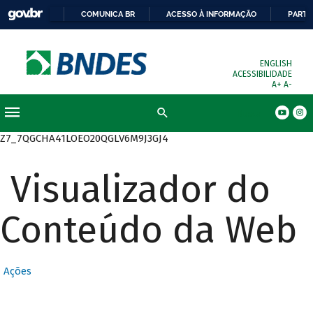
COMUNICA BR
ACESSO À INFORMAÇÃO
PARTI
ENGLISH
ACESSIBILIDADE
A+
A-
Busca
Z7_7QGCHA41LOEO20QGLV6M9J3GJ4
Visualizador do
Conteúdo da Web
Ações