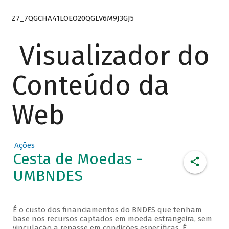
Z7_7QGCHA41LOEO20QGLV6M9J3GJ5
Visualizador do
Conteúdo da
Web
Ações
Cesta de Moedas -
UMBNDES
É o custo dos financiamentos do BNDES que tenham
base nos recursos captados em moeda estrangeira, sem
vinculação a repasse em condições específicas. É