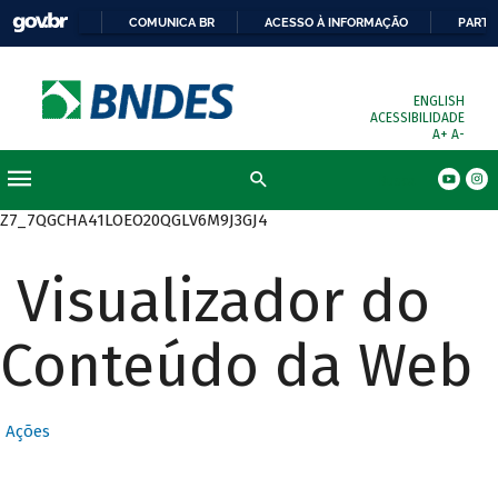
COMUNICA BR
ACESSO À INFORMAÇÃO
PARTI
ENGLISH
ACESSIBILIDADE
A+
A-
Busca
Z7_7QGCHA41LOEO20QGLV6M9J3GJ4
Visualizador do
Conteúdo da Web
Ações