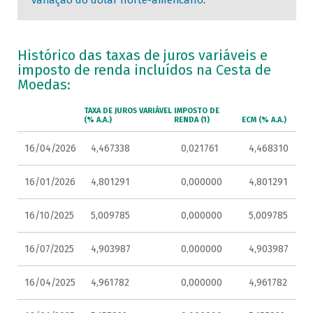
variação do dólar norte-americano
.
Histórico das taxas de juros variáveis e
imposto de renda incluídos na Cesta de
Moedas:
TAXA DE JUROS VARIÁVEL
IMPOSTO DE
(% A.A.)
RENDA (1)
ECM (% A.A.)
16/04/2026
4,467338
0,021761
4,468310
16/01/2026
4,801291
0,000000
4,801291
16/10/2025
5,009785
0,000000
5,009785
16/07/2025
4,903987
0,000000
4,903987
16/04/2025
4,961782
0,000000
4,961782