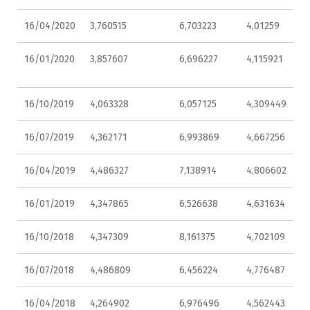
16/04/2020
3,760515
6,703223
4,01259
16/01/2020
3,857607
6,696227
4,115921
16/10/2019
4,063328
6,057125
4,309449
16/07/2019
4,362171
6,993869
4,667256
16/04/2019
4,486327
7,138914
4,806602
16/01/2019
4,347865
6,526638
4,631634
16/10/2018
4,347309
8,161375
4,702109
16/07/2018
4,486809
6,456224
4,776487
16/04/2018
4,264902
6,976496
4,562443