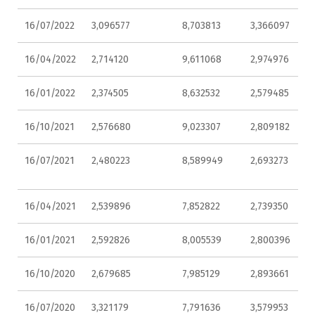
16/07/2022
3,096577
8,703813
3,366097
16/04/2022
2,714120
9,611068
2,974976
16/01/2022
2,374505
8,632532
2,579485
16/10/2021
2,576680
9,023307
2,809182
16/07/2021
2,480223
8,589949
2,693273
16/04/2021
2,539896
7,852822
2,739350
16/01/2021
2,592826
8,005539
2,800396
16/10/2020
2,679685
7,985129
2,893661
16/07/2020
3,321179
7,791636
3,579953