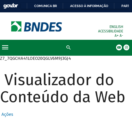
COMUNICA BR
ACESSO À INFORMAÇÃO
PARTI
ENGLISH
ACESSIBILIDADE
A+
A-
Busca
Z7_7QGCHA41LOEO20QGLV6M9J3GJ4
Visualizador do
Conteúdo da Web
Ações