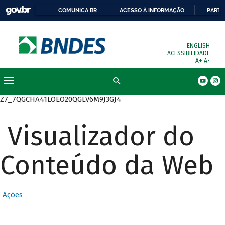
COMUNICA BR
ACESSO À INFORMAÇÃO
PARTI
ENGLISH
ACESSIBILIDADE
A+
A-
Busca
Z7_7QGCHA41LOEO20QGLV6M9J3GJ4
Visualizador do
Conteúdo da Web
Ações