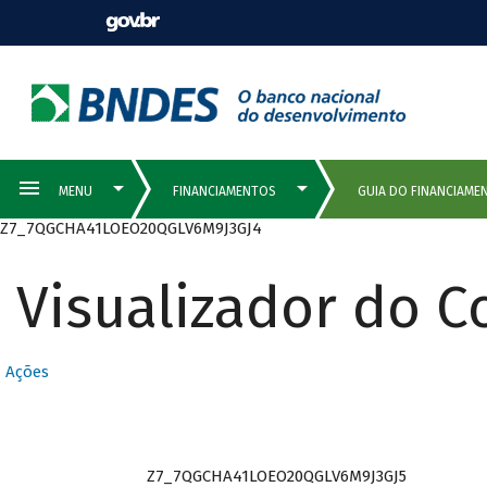
Z7_7QGCHA41LOEO20QGLV6M9J3GJ4
Visualizador do 
Ações
Z7_7QGCHA41LOEO20QGLV6M9J3GJ5