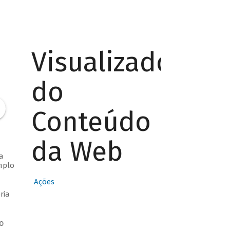
Visualizador
do
Conteúdo
da Web
a
mplo
Ações
ria
o