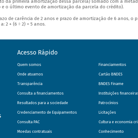
nto da primeira amortização dessa parcela) somado com a metad
 e o último evento de amortização da parcela do crédito).
zo de carência de 2 anos e prazo de amortização de 6 anos, o p
: 2 + (6 ÷ 2) = 5 anos.
Acesso Rápido
Quem somos
Financiamentos
Onde atuamos
Cartão BNDES
Transparência
BNDES Finame
Consulta a financiamentos
Instituições financeir
Resultados para a sociedade
Patrocínios
Credenciamento de Equipamentos
Licitações
s
Consulta PAC
Cultura e economia cri
Moedas contratuais
Conhecimento