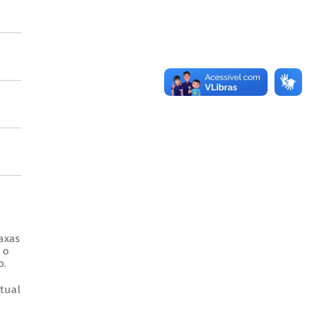
axas
 o
o.
ntual