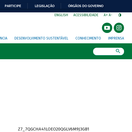
PARTICIPE
LEGISLAÇÃO
ÓRGÃOS DO GOVERNO
⁣
ENGLISH
ACESSIBILIDADE
A+
A-
NCIA
DESENVOLVIMENTO SUSTENTÁVEL
CONHECIMENTO
IMPRENSA
Busca
Z7_7QGCHA41LOEO20QGLV6M9J3GB1