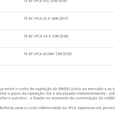
TX RF IPCA ATÉ 24M (016)
TX RF IPCA 25 A 48M (017)
TX RF IPCA 49 A 72M (018)
TX RF IPCA ACIMA 72M (019)
nça entre o custo de captação do BNDES junto ao mercado e as t
rme o prazo da operação. Ela é atualizada trimestralmente - até
, julho e outubro - e fixada no momento da contratação do crédit
eferência para o custo referenciado ao IPCA, expressas em perce