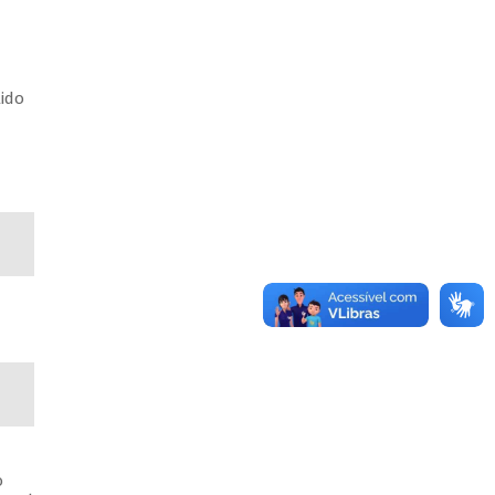
lido
o