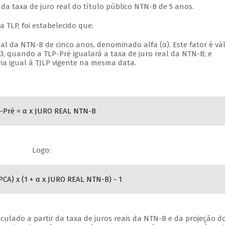
da taxa de juro real do título público NTN-B de 5 anos.
 TLP, foi estabelecido que:
al da NTN-B de cinco anos, denominado alfa (α). Este fator é vá
, quando a TLP-Pré igualará a taxa de juro real da NTN-B; e
eria igual à TJLP vigente na mesma data.
-Pré = α x JURO REAL NTN-B
Logo:
IPCA) x (1 + α x JURO REAL NTN-B) - 1
calculado a partir da taxa de juros reais da NTN-B e da projeção d