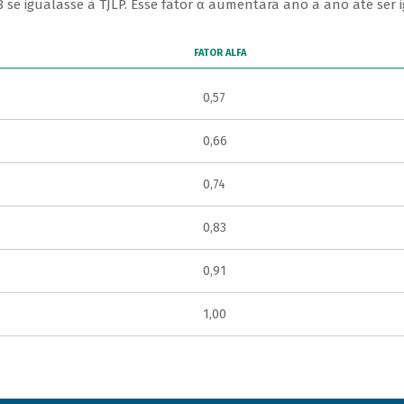
8 se igualasse à TJLP. Esse fator α aumentará ano a ano até ser 
FATOR ALFA
0,57
0,66
0,74
0,83
0,91
1,00