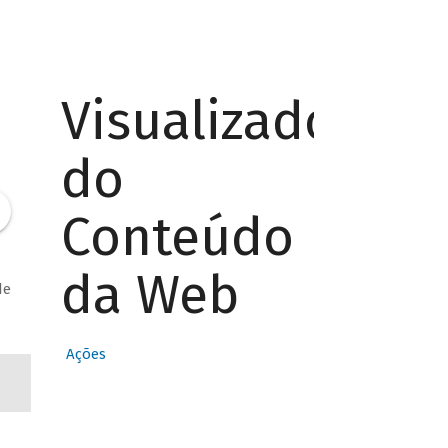
Visualizador
do
Conteúdo
a
da Web
de
Ações