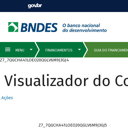
Z7_7QGCHA41LOEO20QGLV6M9J3GJ4
Visualizador do 
Ações
Z7_7QGCHA41LOEO20QGLV6M9J3GJ5