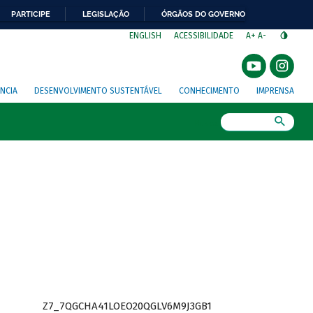
PARTICIPE
LEGISLAÇÃO
ÓRGÃOS DO GOVERNO
⁣
ENGLISH
ACESSIBILIDADE
A+
A-
NCIA
DESENVOLVIMENTO SUSTENTÁVEL
CONHECIMENTO
IMPRENSA
Busca
Z7_7QGCHA41LOEO20QGLV6M9J3GB1