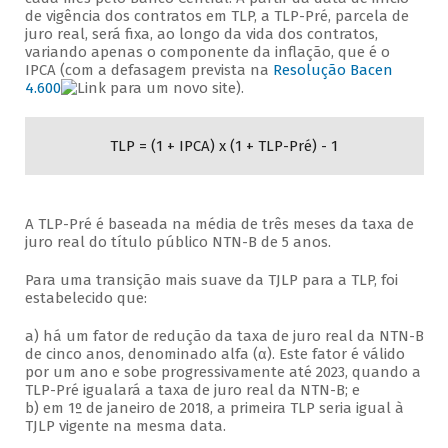
de vigência dos contratos em TLP, a TLP-Pré, parcela de
juro real, será fixa, ao longo da vida dos contratos,
variando apenas o componente da inflação, que é o
IPCA (com a defasagem prevista na
Resolução Bacen
4.600
).
TLP = (1 + IPCA) x (1 + TLP-Pré) - 1
A TLP-Pré é baseada na média de três meses da taxa de
juro real do título público NTN-B de 5 anos.
Para uma transição mais suave da TJLP para a TLP, foi
estabelecido que:
a) há um fator de redução da taxa de juro real da NTN-B
de cinco anos, denominado alfa (α). Este fator é válido
por um ano e sobe progressivamente até 2023, quando a
TLP-Pré igualará a taxa de juro real da NTN-B; e
b) em 1º de janeiro de 2018, a primeira TLP seria igual à
TJLP vigente na mesma data.