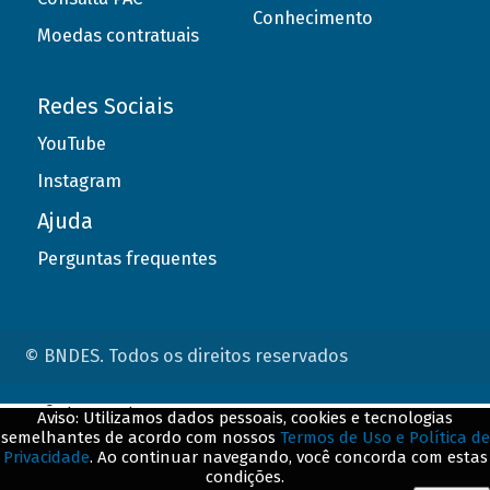
Conhecimento
Moedas contratuais
Redes Sociais
YouTube
Instagram
Ajuda
Perguntas frequentes
© BNDES. Todos os direitos reservados
ConteÃºdo complementar
Aviso: Utilizamos dados pessoais, cookies e tecnologias
semelhantes de acordo com nossos
Termos de Uso e Política de
${title}
${badge}
Privacidade
. Ao continuar navegando, você concorda com estas
condições.
${loading}