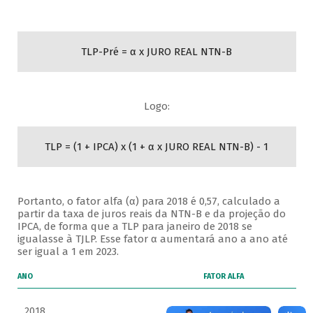
TLP-Pré = α x JURO REAL NTN-B
Logo:
TLP = (1 + IPCA) x (1 + α x JURO REAL NTN-B) - 1
Portanto, o fator alfa (α) para 2018 é 0,57, calculado a
partir da taxa de juros reais da NTN-B e da projeção do
IPCA, de forma que a TLP para janeiro de 2018 se
igualasse à TJLP. Esse fator α aumentará ano a ano até
ser igual a 1 em 2023.
ANO
FATOR ALFA
2018
0,57