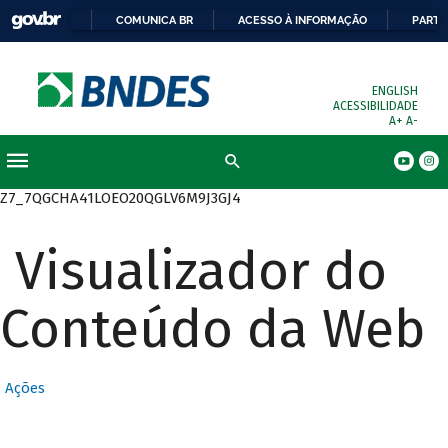
COMUNICA BR
ACESSO À INFORMAÇÃO
PARTI
ENGLISH
ACESSIBILIDADE
A+
A-
Busca
Z7_7QGCHA41LOEO20QGLV6M9J3GJ4
Visualizador do
Conteúdo da Web
Ações