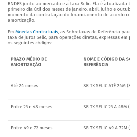
BNDES junto ao mercado e a taxa Selic. Ela é atualizada tri
primeiro dia útil dos meses de janeiro, abril, julho e outubro 
momento da contratação do financiamento de acordo com o
amortização.
Em
Moedas Contratuais
, as Sobretaxas de Referência para o
taxa de juros Selic, para operações diretas, expressas em pe
os seguintes códigos:
PRAZO MÉDIO DE
NOME E CÓDIGO DA SOBR
AMORTIZAÇÃO
REFERÊNCIA
Até 24 meses
SB TX SELIC ATÉ 24M (SS1)
Entre 25 e 48 meses
SB TX SELIC 25 A 48M (SS2
Entre 49 e 72 meses
SB TX SELIC 49 A 72M (SS3