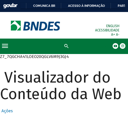
COMUNICA BR
ACESSO À INFORMAÇÃO
PARTI
ENGLISH
ACESSIBILIDADE
A+
A-
Busca
Z7_7QGCHA41LOEO20QGLV6M9J3GJ4
Visualizador do
Conteúdo da Web
Ações