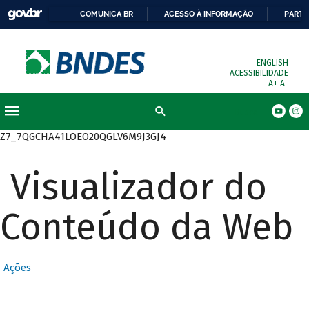
COMUNICA BR
ACESSO À INFORMAÇÃO
PARTI
ENGLISH
ACESSIBILIDADE
A+
A-
Busca
Z7_7QGCHA41LOEO20QGLV6M9J3GJ4
Visualizador do
Conteúdo da Web
Ações