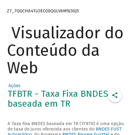
Z7_7QGCHA41LOEO20QGLV6M9J3GJ5
Visualizador do
Conteúdo da
Web
Ações
TFBTR - Taxa Fixa BNDES
baseada em TR
A Taxa Fixa BNDES baseada em TR (TFBTR) é uma opção
de taxa de juros oferecida aos clientes do
BNDES FUST
Automático
, do Programa
BNDES Finame Funttel
e do