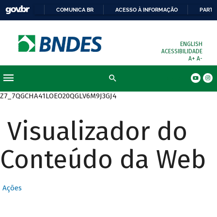
COMUNICA BR
ACESSO À INFORMAÇÃO
PARTI
ENGLISH
ACESSIBILIDADE
A+
A-
Busca
Z7_7QGCHA41LOEO20QGLV6M9J3GJ4
Visualizador do
Conteúdo da Web
Ações