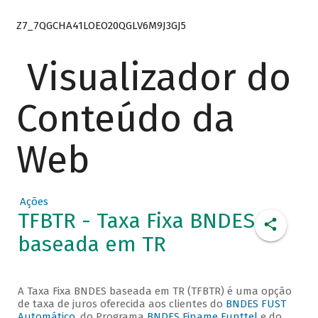
Z7_7QGCHA41LOEO20QGLV6M9J3GJ5
Visualizador do
Conteúdo da
Web
Ações
TFBTR - Taxa Fixa BNDES
baseada em TR
A Taxa Fixa BNDES baseada em TR (TFBTR) é uma opção
de taxa de juros oferecida aos clientes do
BNDES FUST
Automático
, do Programa
BNDES Finame Funttel
e do