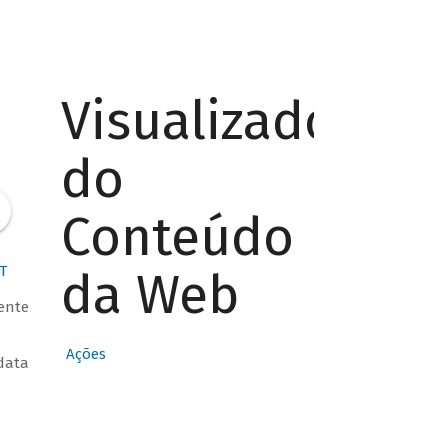
Visualizador
do
Conteúdo
T
da Web
iente
Ações
data