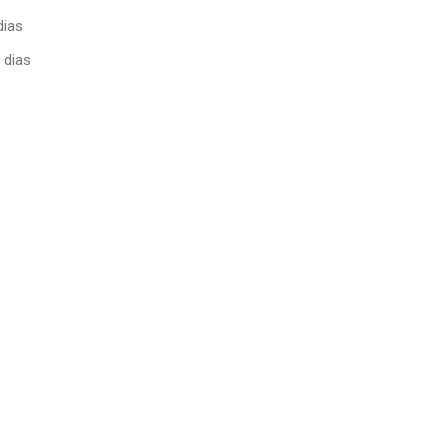
dias
 dias