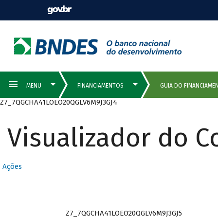
Z7_7QGCHA41LOEO20QGLV6M9J3GJ4
Visualizador do 
Ações
Z7_7QGCHA41LOEO20QGLV6M9J3GJ5