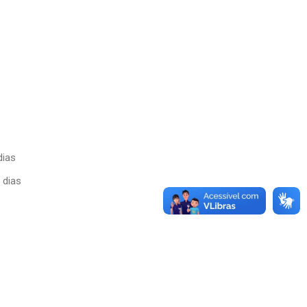
dias
 dias