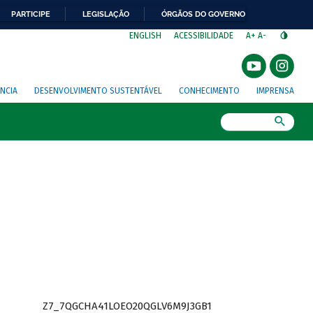
PARTICIPE
LEGISLAÇÃO
ÓRGÃOS DO GOVERNO
⁣
ENGLISH
ACESSIBILIDADE
A+
A-
NCIA
DESENVOLVIMENTO SUSTENTÁVEL
CONHECIMENTO
IMPRENSA
Busca
Z7_7QGCHA41LOEO20QGLV6M9J3GB1