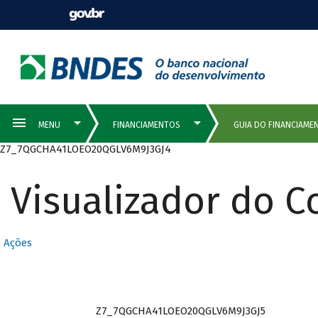
Z7_7QGCHA41LOEO20QGLV6M9J3GJ4
Visualizador do 
Ações
Z7_7QGCHA41LOEO20QGLV6M9J3GJ5