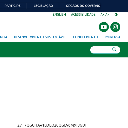
PARTICIPE
LEGISLAÇÃO
ÓRGÃOS DO GOVERNO
⁣
ENGLISH
ACESSIBILIDADE
A+
A-
NCIA
DESENVOLVIMENTO SUSTENTÁVEL
CONHECIMENTO
IMPRENSA
Busca
Z7_7QGCHA41LOEO20QGLV6M9J3GB1