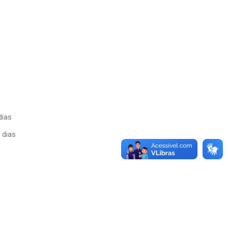
dias
 dias