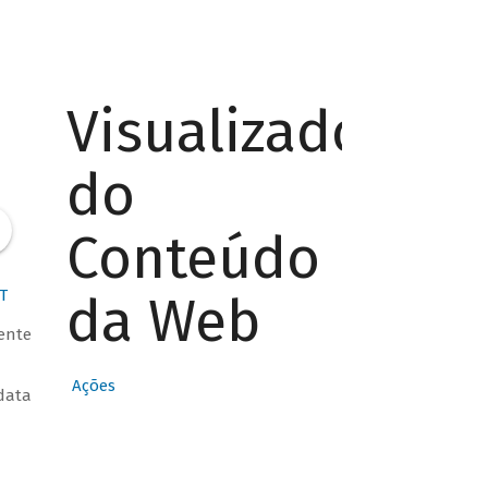
Visualizador
do
Conteúdo
T
da Web
iente
Ações
data