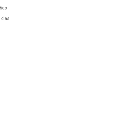
dias
 dias