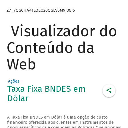
Z7_7QGCHA41LOEO20QGLV6M9J3GJ5
Visualizador do
Conteúdo da
Web
Ações
Taxa Fixa BNDES em
Dólar
A Taxa Fixa BNDES em Dólar é uma opção de custo
financeiro oferecida aos clientes em Instrumentos de
Apoio específicos que compõem as Políticas Operacionais