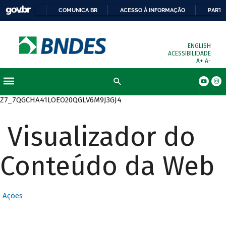
COMUNICA BR
ACESSO À INFORMAÇÃO
PARTI
ENGLISH
ACESSIBILIDADE
A+
A-
Busca
Z7_7QGCHA41LOEO20QGLV6M9J3GJ4
Visualizador do
Conteúdo da Web
Ações