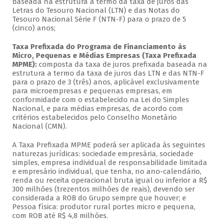
baseada na estrutura a termo da taxa de juros das
Letras do Tesouro Nacional (LTN) e das Notas do
Tesouro Nacional Série F (NTN-F) para o prazo de 5
(cinco) anos;
Taxa Prefixada do Programa de Financiamento às
Micro, Pequenas e Médias Empresas (Taxa Prefixada
MPME):
composta da taxa de juros prefixada baseada na
estrutura a termo da taxa de juros das LTN e das NTN-F
para o prazo de 3 (três) anos, aplicável exclusivamente
para microempresas e pequenas empresas, em
conformidade com o estabelecido na Lei do Simples
Nacional, e para médias empresas, de acordo com
critérios estabelecidos pelo Conselho Monetário
Nacional (CMN).
A Taxa Prefixada MPME poderá ser aplicada às seguintes
naturezas jurídicas: sociedade empresária, sociedade
simples, empresa individual de responsabilidade limitada
e empresário individual, que tenha, no ano-calendário,
renda ou receita operacional bruta igual ou inferior a R$
300 milhões (trezentos milhões de reais), devendo ser
considerada a ROB do Grupo sempre que houver; e
Pessoa física: produtor rural portes micro e pequena,
com ROB até R$ 4,8 milhões.