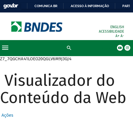
COMUNICA BR
ACESSO À INFORMAÇÃO
PARTI
ENGLISH
ACESSIBILIDADE
A+
A-
Busca
Z7_7QGCHA41LOEO20QGLV6M9J3GJ4
Visualizador do
Conteúdo da Web
Ações