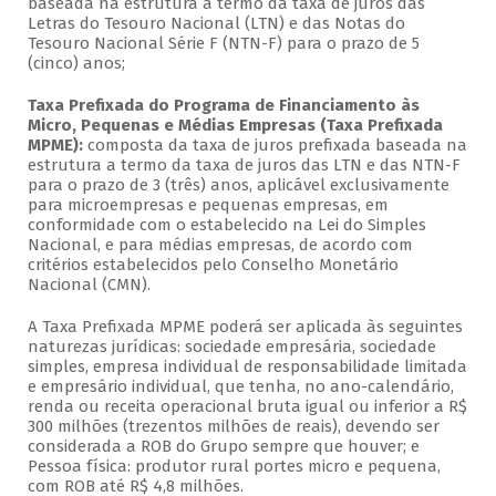
baseada na estrutura a termo da taxa de juros das
Letras do Tesouro Nacional (LTN) e das Notas do
Tesouro Nacional Série F (NTN-F) para o prazo de 5
(cinco) anos;
Taxa Prefixada do Programa de Financiamento às
Micro, Pequenas e Médias Empresas (Taxa Prefixada
MPME):
composta da taxa de juros prefixada baseada na
estrutura a termo da taxa de juros das LTN e das NTN-F
para o prazo de 3 (três) anos, aplicável exclusivamente
para microempresas e pequenas empresas, em
conformidade com o estabelecido na Lei do Simples
Nacional, e para médias empresas, de acordo com
critérios estabelecidos pelo Conselho Monetário
Nacional (CMN).
A Taxa Prefixada MPME poderá ser aplicada às seguintes
naturezas jurídicas: sociedade empresária, sociedade
simples, empresa individual de responsabilidade limitada
e empresário individual, que tenha, no ano-calendário,
renda ou receita operacional bruta igual ou inferior a R$
300 milhões (trezentos milhões de reais), devendo ser
considerada a ROB do Grupo sempre que houver; e
Pessoa física: produtor rural portes micro e pequena,
com ROB até R$ 4,8 milhões.