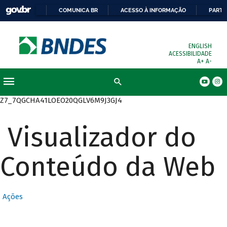
COMUNICA BR
ACESSO À INFORMAÇÃO
PARTI
ENGLISH
ACESSIBILIDADE
A+
A-
Busca
Z7_7QGCHA41LOEO20QGLV6M9J3GJ4
Visualizador do
Conteúdo da Web
Ações