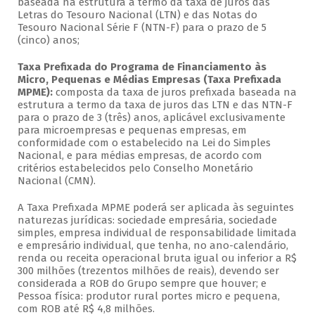
baseada na estrutura a termo da taxa de juros das
Letras do Tesouro Nacional (LTN) e das Notas do
Tesouro Nacional Série F (NTN-F) para o prazo de 5
(cinco) anos;
Taxa Prefixada do Programa de Financiamento às
Micro, Pequenas e Médias Empresas (Taxa Prefixada
MPME):
composta da taxa de juros prefixada baseada na
estrutura a termo da taxa de juros das LTN e das NTN-F
para o prazo de 3 (três) anos, aplicável exclusivamente
para microempresas e pequenas empresas, em
conformidade com o estabelecido na Lei do Simples
Nacional, e para médias empresas, de acordo com
critérios estabelecidos pelo Conselho Monetário
Nacional (CMN).
A Taxa Prefixada MPME poderá ser aplicada às seguintes
naturezas jurídicas: sociedade empresária, sociedade
simples, empresa individual de responsabilidade limitada
e empresário individual, que tenha, no ano-calendário,
renda ou receita operacional bruta igual ou inferior a R$
300 milhões (trezentos milhões de reais), devendo ser
considerada a ROB do Grupo sempre que houver; e
Pessoa física: produtor rural portes micro e pequena,
com ROB até R$ 4,8 milhões.