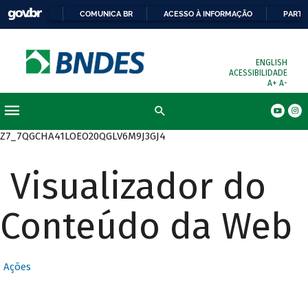
COMUNICA BR
ACESSO À INFORMAÇÃO
PARTI
ENGLISH
ACESSIBILIDADE
A+
A-
Busca
Z7_7QGCHA41LOEO20QGLV6M9J3GJ4
Visualizador do
Conteúdo da Web
Ações