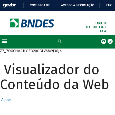
COMUNICA BR
ACESSO À INFORMAÇÃO
PARTI
ENGLISH
ACESSIBILIDADE
A+
A-
Busca
Z7_7QGCHA41LOEO20QGLV6M9J3GJ4
Visualizador do
Conteúdo da Web
Ações