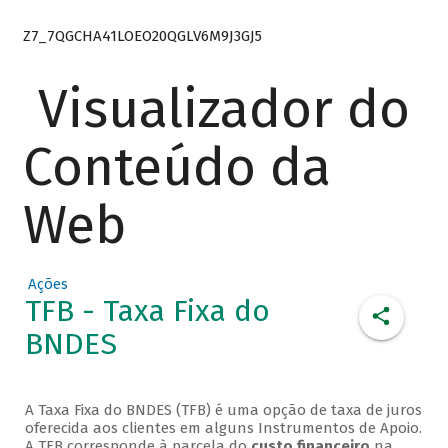
Z7_7QGCHA41LOEO20QGLV6M9J3GJ5
Visualizador do
Conteúdo da
Web
Ações
TFB - Taxa Fixa do
BNDES
A Taxa Fixa do BNDES (TFB) é uma opção de taxa de juros
oferecida aos clientes em alguns Instrumentos de Apoio.
A TFB corresponde à parcela do
custo financeiro
na