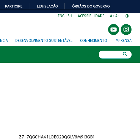
PARTICIPE
LEGISLAÇÃO
ÓRGÃOS DO GOVERNO
⁣
ENGLISH
ACESSIBILIDADE
A+
A-
NCIA
DESENVOLVIMENTO SUSTENTÁVEL
CONHECIMENTO
IMPRENSA
Busca
Z7_7QGCHA41LOEO20QGLV6M9J3GB1