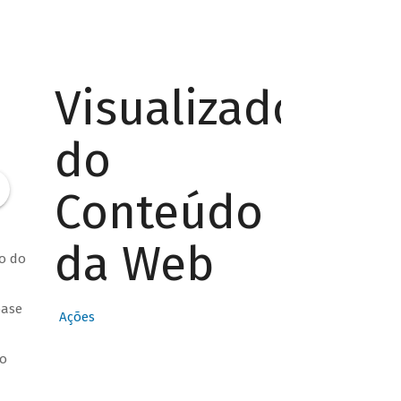
Visualizador
do
Conteúdo
da Web
ão do
base
Ações
ro