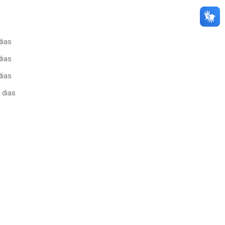
dias
dias
dias
 dias