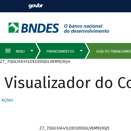
Z7_7QGCHA41LOEO20QGLV6M9J3GJ4
Visualizador do 
Ações
Z7_7QGCHA41LOEO20QGLV6M9J3GJ5