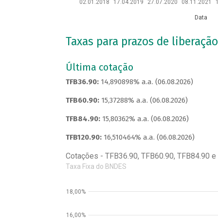
02.01.2018
17.04.2019
27.07.2020
08.11.2021
Data
Taxas para prazos de liberação
Última cotação
TFB36.90:
14,890898% a.a. (06.08.2026)
TFB60.90:
15,37288% a.a. (06.08.2026)
TFB84.90:
15,80362% a.a. (06.08.2026)
TFB120.90:
16,510464% a.a. (06.08.2026)
Cotações - TFB36.90, TFB60.90, TFB84.90 e
Taxa Fixa do BNDES
18,00%
16,00%