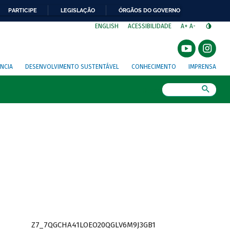
PARTICIPE
LEGISLAÇÃO
ÓRGÃOS DO GOVERNO
⁣
ENGLISH
ACESSIBILIDADE
A+
A-
NCIA
DESENVOLVIMENTO SUSTENTÁVEL
CONHECIMENTO
IMPRENSA
Busca
Z7_7QGCHA41LOEO20QGLV6M9J3GB1