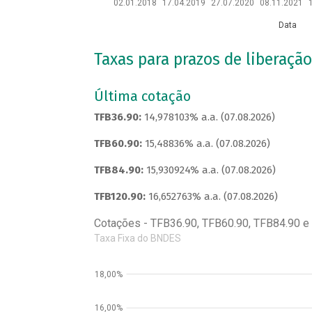
02.01.2018
17.04.2019
27.07.2020
08.11.2021
Data
Taxas para prazos de liberação
Última cotação
TFB36.90:
14,978103% a.a. (07.08.2026)
TFB60.90:
15,48836% a.a. (07.08.2026)
TFB84.90:
15,930924% a.a. (07.08.2026)
TFB120.90:
16,652763% a.a. (07.08.2026)
Cotações - TFB36.90, TFB60.90, TFB84.90 e
Taxa Fixa do BNDES
18,00%
16,00%