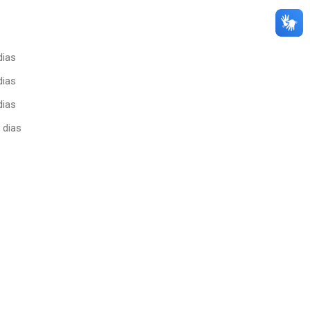
dias
dias
dias
 dias