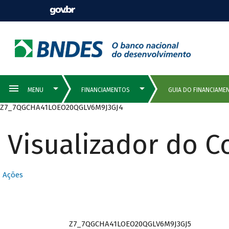
Z7_7QGCHA41LOEO20QGLV6M9J3GJ4
Visualizador do 
Ações
Z7_7QGCHA41LOEO20QGLV6M9J3GJ5