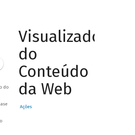
Visualizador
do
Conteúdo
da Web
ão do
base
Ações
ro