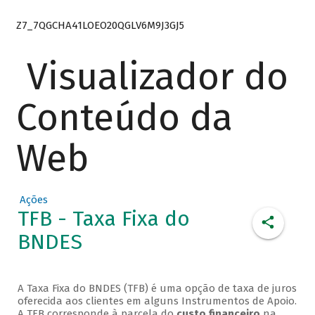
Z7_7QGCHA41LOEO20QGLV6M9J3GJ5
Visualizador do
Conteúdo da
Web
Ações
TFB - Taxa Fixa do
BNDES
A Taxa Fixa do BNDES (TFB) é uma opção de taxa de juros
oferecida aos clientes em alguns Instrumentos de Apoio.
A TFB corresponde à parcela do
custo financeiro
na