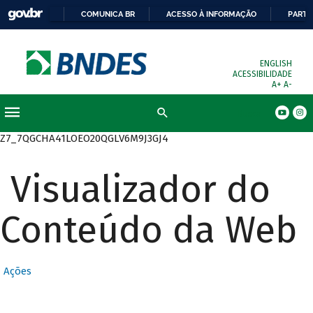
COMUNICA BR
ACESSO À INFORMAÇÃO
PARTI
ENGLISH
ACESSIBILIDADE
A+
A-
Busca
Z7_7QGCHA41LOEO20QGLV6M9J3GJ4
Visualizador do
Conteúdo da Web
Ações