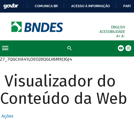
COMUNICA BR
ACESSO À INFORMAÇÃO
PARTI
ENGLISH
ACESSIBILIDADE
A+
A-
Busca
Z7_7QGCHA41LOEO20QGLV6M9J3GJ4
Visualizador do
Conteúdo da Web
Ações