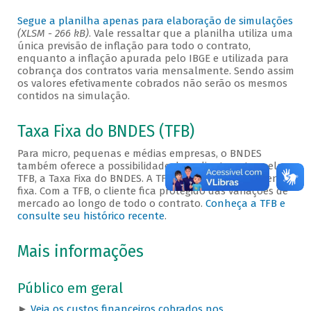
Segue a planilha apenas para elaboração de simulações
(XLSM - 266 kB)
. Vale ressaltar que a planilha utiliza uma
única previsão de inflação para todo o contrato,
enquanto a inflação apurada pelo IBGE e utilizada para
cobrança dos contratos varia mensalmente. Sendo assim
os valores efetivamente cobrados não serão os mesmos
contidos na simulação.
Taxa Fixa do BNDES (TFB)
Para micro, pequenas e médias empresas, o BNDES
também oferece a possibilidade de o cliente optar pela
TFB, a Taxa Fixa do BNDES. A TFB é uma taxa totalmente
fixa. Com a TFB, o cliente fica protegido das variações de
mercado ao longo de todo o contrato.
Conheça a TFB e
consulte seu histórico recente
.
Mais informações
Público em geral
►
Veja os custos financeiros cobrados nos